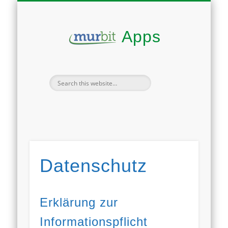
SPEED CONTROL
DATENSCHUTZ
TRINK!WASSER
GPX TRACKER
IMPRESSUM
START
Apps
Datenschutz
Erklärung zur
Informationspflicht